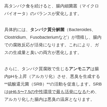
高タンパク食を続けると、腸内細菌叢（マイクロ
バイオータ）のバランスが変化します。
具体的には、
タンパク質分解菌
（Bacteroides、
Clostridium、Fusobacteriumなど）が増殖し、腸内
での腐敗反応が活発になります。これにより、ガ
スの生成量と臭いの両方が悪化します。
さらに、タンパク質腐敗で生じる
アンモニア
は腸
内pHを上昇（アルカリ化）させ、悪臭を生成する
**硫酸還元菌（SRB）**の活動を促進します。SRB
は
pH6.5〜7.5の中性環境で最も活発になる
ため、
アルカリ化した腸内は悪臭の温床となります。