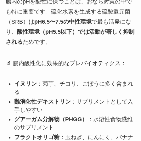
腸内のpHを酸性に保つことは、おなら対策の中で
も特に重要です。硫化水素を生成する硫酸還元菌
（SRB）は
pH6.5〜7.5の中性環境
で最も活発にな
り、
酸性環境（pH5.5以下）では活動が著しく抑制
される
ためです。
🔬 腸内酸性化に効果的なプレバイオティクス：
イヌリン
：菊芋、チコリ、ごぼうに多く含まれ
る
難消化性デキストリン
：サプリメントとして入
手しやすい
グアーガム分解物（PHGG）
：水溶性食物繊維
のサプリメント
フラクトオリゴ糖
：玉ねぎ、にんにく、バナナ