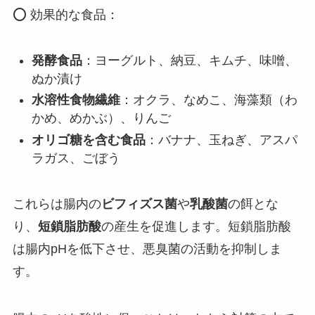
⭕ 効果的な食品：
発酵食品
：ヨーグルト、納豆、キムチ、味噌、
ぬか漬け
水溶性食物繊維
：オクラ、なめこ、海藻類（わ
かめ、めかぶ）、りんご
オリゴ糖を含む食品
：バナナ、玉ねぎ、アスパ
ラガス、ごぼう
これらは腸内の
ビフィズス菌
や
乳酸菌
の餌とな
り、
短鎖脂肪酸
の産生を促進します。短鎖脂肪酸
は腸内pHを低下させ、悪臭菌の活動を抑制しま
す。