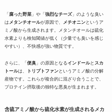
「
腐った野菜
」や「
強烈なチーズ
」のような臭い
は
メタンチオール
が原因で、
メチオニン
というア
ミノ酸から生成されます。メタンチオールは硫化
水素よりも検知閾値が低く（少量でも臭いを感じ
やすい）、不快感が強い物質です。
さらに、「
便臭
」の原因となる
インドール
と
スカ
トール
は、
トリプトファン
というアミノ酸の分解
産物です。これらが複合的に混ざり合うことで、
プロテイン摂取後の独特な悪臭が生まれます。
含硫アミノ酸から硫化水素が生成されるメカ