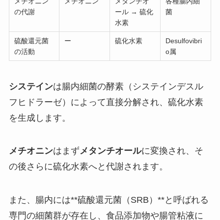
メチオニン
メチオニン
メタンチオ
各種腸内細
の代謝
ール → 硫化
菌
水素
硫酸還元菌
ー
硫化水素
Desulfovibri
の活動
o属
システイン
は腸内細菌の酵素（システインデスル
フヒドラーゼ）によって直接分解され、硫化水素
を生成します。
メチオニン
はまず
メタンチオール
に変換され、そ
の後さらに硫化水素へと代謝されます。
また、腸内には**硫酸還元菌（SRB）**と呼ばれる
専門の細菌群が存在し、食品添加物や腸管粘液に