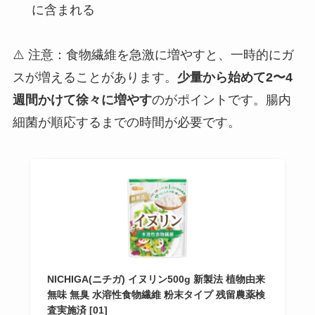
に含まれる
⚠️ 注意：食物繊維を急激に増やすと、一時的にガ
スが増えることがあります。
少量から始めて2〜4
週間かけて徐々に増やす
のがポイントです。腸内
細菌が順応するまでの時間が必要です。
NICHIGA(ニチガ) イヌリン500g 新製法 植物由来
無味 無臭 水溶性食物繊維 粉末タイプ 残留農薬検
査実施済 [01]