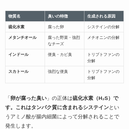
物質名
臭いの特徴
生成される原因
硫化水素
腐った卵
システインの分解
メタンチオール
腐った野菜・強烈
メチオニンの分解
なチーズ
インドール
便臭・カビ臭
トリプトファンの
分解
スカトール
強烈な便臭
トリプトファンの
分解
「
卵が腐った臭い
」の正体は
硫化水素（H₂S）で
す。これはタンパク質に含まれるシステイン
とい
うアミノ酸が腸内細菌によって分解されることで
発生します。