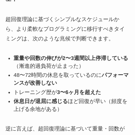
超回復理論に基づくシンプルなスケジュールか
ら、より柔軟なプログラミングに移行すべきタイ
ミングは、次のような兆候で判断できます。
重量や回数の伸びが2〜3週間以上停滞している
（漸進的過負荷が止まった）
48〜72時間の休息を取っているのに
パフォーマ
ンスが改善しない
トレーニング歴が
3〜6ヶ月を超えた
休息日が退屈に感じる
ほど回復が早い（頻度を
上げる余地がある）
逆に言えば、超回復理論に基づいて重量・回数が