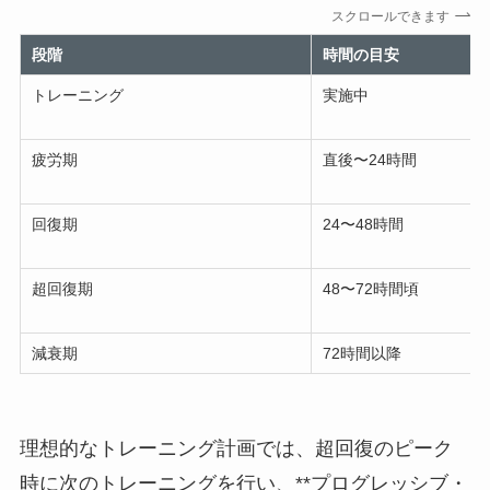
スクロールできます
段階
時間の目安
トレーニング
実施中
疲労期
直後〜24時間
回復期
24〜48時間
超回復期
48〜72時間頃
減衰期
72時間以降
理想的なトレーニング計画では、超回復のピーク
時に次のトレーニングを行い、**プログレッシブ・