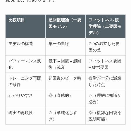
比較項目
超回復理論（一要
フィットネス-疲
因モデル）
労理論（二要因モ
デル）
モデルの構造
単一の曲線
2つの独立した要
因の差
パフォーマンス変
低下→回復→超回
フィットネス要因
化
復→減衰
− 疲労要因
トレーニング再開
超回復のピーク時
疲労が十分に減衰
の条件
した時点
わかりやすさ
◎（直感的）
△（理解に知識が
必要）
現実の再現性
△（単純化しす
◎（複雑な回復を
ぎ）
説明可能）