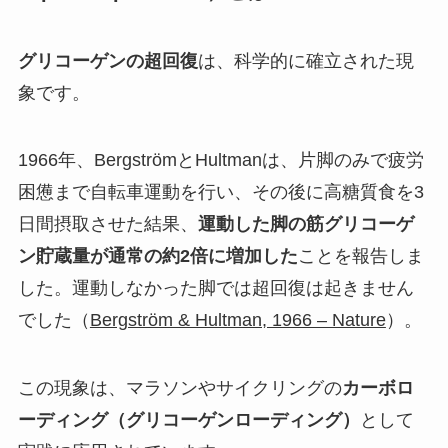
グリコーゲンの超回復
は、科学的に確立された現
象です。
1966年、BergströmとHultmanは、片脚のみで疲労
困憊まで自転車運動を行い、その後に高糖質食を3
日間摂取させた結果、
運動した脚の筋グリコーゲ
ン貯蔵量が通常の約2倍に増加した
ことを報告しま
した。運動しなかった脚では超回復は起きません
でした（
Bergström & Hultman, 1966 – Nature
）。
この現象は、マラソンやサイクリングの
カーボロ
ーディング（グリコーゲンローディング）
として