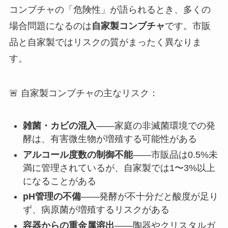
コンブチャの「危険性」が語られるとき、多くの
場合問題になるのは
自家製コンブチャ
です。市販
品と自家製ではリスクの質がまったく異なりま
す。
🚨 自家製コンブチャの主なリスク：
雑菌・カビの混入
——家庭の非滅菌環境での発
酵は、有害微生物が増殖する可能性がある
アルコール度数の制御不能
——市販品は0.5%未
満に管理されているが、自家製では1〜3%以上
になることがある
pH管理の不備
——発酵が不十分だと酸度が足り
ず、病原菌が増殖するリスクがある
容器からの重金属溶出
——陶器やクリスタルガ