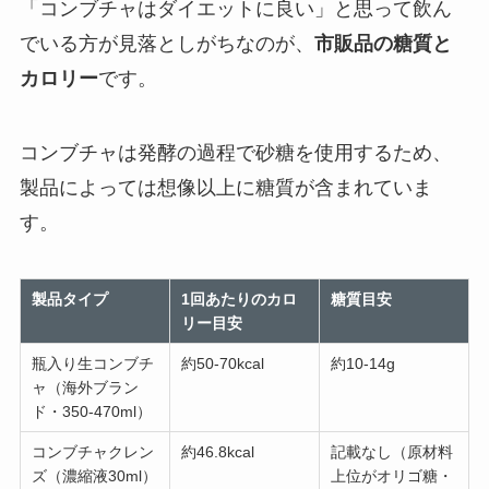
「コンブチャはダイエットに良い」と思って飲ん
でいる方が見落としがちなのが、
市販品の糖質と
カロリー
です。
コンブチャは発酵の過程で砂糖を使用するため、
製品によっては想像以上に糖質が含まれていま
す。
製品タイプ
1回あたりのカロ
糖質目安
リー目安
瓶入り生コンブチ
約50-70kcal
約10-14g
ャ（海外ブラン
ド・350-470ml）
コンブチャクレン
約46.8kcal
記載なし（原材料
ズ（濃縮液30ml）
上位がオリゴ糖・