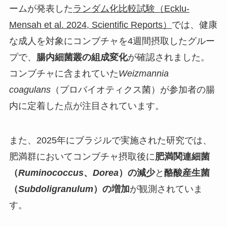
ームが発表した
ランダム化比較試験（Ecklu-
Mensah et al. 2024, Scientific Reports）
では、健康
な成人を対象にコンブチャを4週間摂取したグルー
プで、
腸内細菌叢の組成変化
が確認されました。
コンブチャに含まれていた
Weizmannia
coagulans
（プロバイオティクス菌）が参加者の腸
内に定着した点が注目されています。
また、2025年にブラジルで実施された研究では、
肥満群においてコンブチャ摂取後に
肥満関連細菌
（
Ruminococcus
、
Dorea
）の減少
と
酪酸産生菌
（
Subdoligranulum
）の増加
が観測されていま
す。