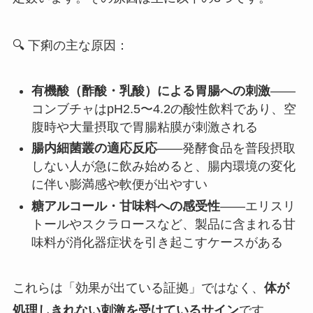
🔍 下痢の主な原因：
有機酸（酢酸・乳酸）による胃腸への刺激
——
コンブチャはpH2.5〜4.2の酸性飲料であり、空
腹時や大量摂取で胃腸粘膜が刺激される
腸内細菌叢の適応反応
——発酵食品を普段摂取
しない人が急に飲み始めると、腸内環境の変化
に伴い膨満感や軟便が出やすい
糖アルコール・甘味料への感受性
——エリスリ
トールやスクラロースなど、製品に含まれる甘
味料が消化器症状を引き起こすケースがある
これらは「効果が出ている証拠」ではなく、
体が
処理しきれない刺激を受けているサイン
です。