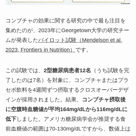
コンブチャの効果に関する研究の中で最も注目を
集めたのが、2023年にGeorgetown大学の研究チー
ムが発表した
パイロット試験（Mendelson et al.
2023, Frontiers in Nutrition）
です。
この試験では、
2型糖尿病患者12名
（うち試験を完
了したのは7名）を対象に、コンブチャまたはプラ
セボ飲料を4週間ずつ摂取するクロスオーバーデザ
インが採用されました。結果、
コンブチャ摂取後
に空腹時血糖値が平均164mg/dLから116mg/dLに
低下
しました。アメリカ糖尿病学会が推奨する食
前血糖値の範囲は70-130mg/dLですから、数値上は