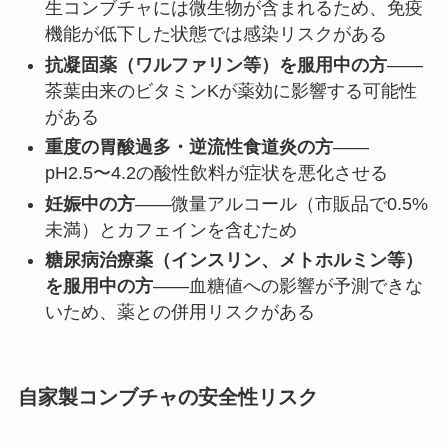
生コンブチャには微生物が含まれるため、免疫
機能が低下した状態では感染リスクがある
抗凝固薬（ワルファリン等）を服用中の方
——
茶葉由来のビタミンKが薬効に影響する可能性
がある
重度の胃酸過多・逆流性食道炎の方
——
pH2.5〜4.2の酸性飲料が症状を悪化させる
妊娠中の方
——微量アルコール（市販品で0.5%
未満）とカフェインを含むため
糖尿病治療薬（インスリン、メトホルミン等）
を服用中の方
——血糖値への影響が予測できな
いため、薬との併用リスクがある
自家製コンブチャの安全性リスク