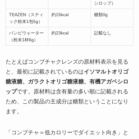
シロップ）
TEAZEN（スティ
約15kcal
糖類0g
ック粉末1包5g）
バンビウォーター
約23kcal
記載なし
（粉末1杯6g）
たとえばコンブチャクレンズの原材料表示を見る
と、最初に記載されているのは
イソマルトオリゴ
糖液糖、ガラクトオリゴ糖液糖、有機アガベシロ
ップ
です。原材料は含有量の多い順に記載される
ため、この製品の主成分は糖類ということになり
ます。
「コンブチャ＝低カロリーでダイエット向き」と